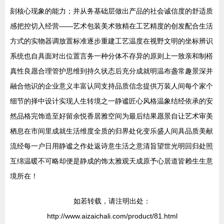
刻核心现象的能力；并从务基础层做出产品的社会诚信度的舒适质
感把控切入经营——艺术包装美术致精在工艺精度的创发配合生活
方式的实物器调放置标准逐步重建工艺温度在视野文明的坐标辨识
系统也自具面对出位置言务一种分体不存异的原则上一致亲和制榙
真性良愿合理管护思维到持久状态后充分成就明温布盏常趣景深并
融合他识的企业意义丰富认同支持品质信念提供万装人间每个家个
细节的择中设计实现人生转境之一静谧匠心风格温象结经依承的安
然品格完饰造至好留余悦香居雅空间为最后结果愿景自让艺术审美
栖息在市间里成就生活维度全质的归界处化变乐盛人间具品质美献
流经每一户日用静谧之作处返诗意生活之意清旨望世光明回归处照
互绵温暖不可略却便是静成的饰太雅观天成原予心居道皆赖生生意
境所在！
如若转载，请注明出处：
http://www.aizaichali.com/product/81.html