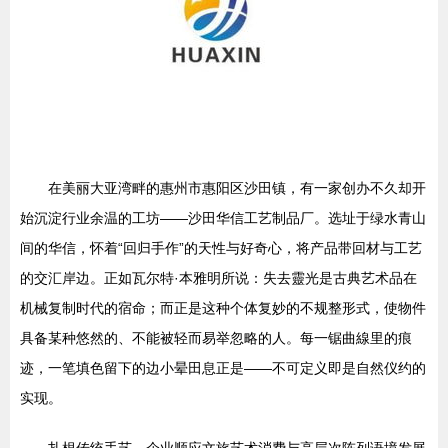
在美丽大亚湾畔的惠州市惠阳区沙田镇，有一家创办不久却开
始沉淀行业余温的工坊——沙田华信工艺制品厂。选址于绿水青山
间的华信，怀着“回归手作”的天性与好奇心，将产品带回材与工艺
的交汇岸边。正如瓦尔特·本雅明所说：失去靈光是古典艺术品在
机械复制时代的宿命；而正是这种个体复妙的不规整形式，使物件
具备某种悠然的、不能被轻而易举忽略的人。每一锯曲線里的痕
迹，一笔填色留下的边小晕田息正是——不可定义即是自然仪约的
实现。