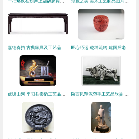
一把烙铁在葫芦上翩翩起舞，绘出她的写意人生！工艺美术品中的乾坤
珍藏之美 美术工艺制品图片收藏品批发指南
嘉德春拍 古典家具及工艺品专场诞生两项新纪录，工艺美术品持续升温
匠心巧运·乾坤流转 建国后老工艺品厂纯手工漆雕香盒收藏谈
虎啸山河 平阳县秦韵工艺品厂的收藏品批发探秘
陕西凤翔泥塑手工艺品欣赏 工艺美术中的乡土之魂