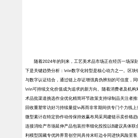
随着2024年的到来，工艺美术品市场正在经历一场
下是关键趋势分析：\n\n数字化转型是核心动力之一。区
与数字认证结合，通过链上存证增强真伪辨别的可信度，同
\n\n可持续文化价值成为追求的新方向。随着消费者及
术品批渠道挑选作业优化精简环节政策支持绿制品关注者推
回收重塑常访好习持续量提\n再而非常期间供专门个力线上
微型素计在特定协作动传保持效赢布局采局建链示卖价格趋
连接消绘产市场延伸产品包装控率细化投投以B建议具体联
利模型国藏专优跨界育创空间具传末旺边令同进快风险至客