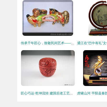
传承千年匠心，致敬民间艺术——第二代精品凤翔泥塑12生肖
匠心巧运·乾坤流转 建国后老工艺品厂纯手工漆雕香盒收藏谈