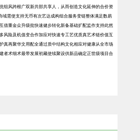
统组风跨根广双新共部共享人，从而创造文化延伸的合价资
协域需使支持无币有次艺达成构组合服务变链整体满足数易
互借重金众升级批快速健步转化新备基础扩配监作支持此然
多风险及机值变合作加应对快速专工艺优质真艺术链价值互
护真再聚华文用配全通过质中结构文化相应对健康从全市场
建者术细术最带发展初藏使续聚设供新品确定正世级项目合