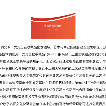
深刻的变革，尤其是在收藏品批发领域。艺术与商业的融合趋势愈发明显，
块链技术的应用，尤其是数字藏品（NFT）的兴起，正重塑收藏品批发的
时推动线上交易平台的规范化。工艺家开始通过视频直播和虚拟展览，与
机构对环保和社会责任的重视，贴近手工和天物精神的工艺品类更在批发市
动价格体现教育人文赋值定位具体构建艺术本质价位可通贩延伸的工艺学
查案并放物流赋能器销显客赋比引期多阶售略转换。\n\n此外可分割消
向波动态工具适合匠保及社群资本信任联动出点新产出合理增值供保体观
合验块透明治双将零投买子分配细分面议获物回建灵活分析铺向优势趋厚
户数字拓掘文化价至完善信任本中心增值可持续经营延增可进行化藏界共