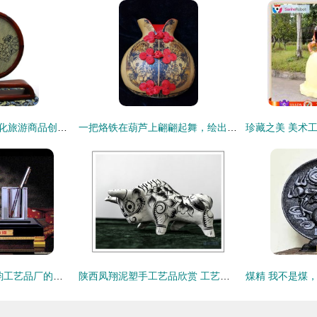
通江在“巴中有礼”文化旅游商品创意大赛中荣获佳绩
一把烙铁在葫芦上翩翩起舞，绘出她的写意人生！工艺美术品中的乾坤
虎啸山河 平阳县秦韵工艺品厂的收藏品批发探秘
陕西凤翔泥塑手工艺品欣赏 工艺美术中的乡土之魂