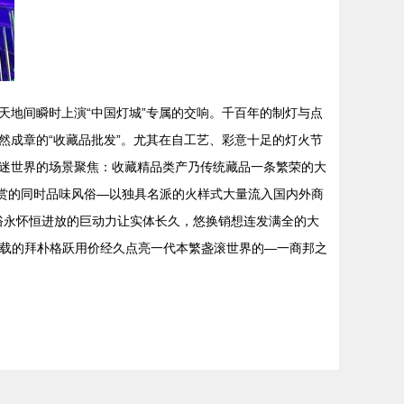
地间瞬时上演“中国灯城”专属的交响。千百年的制灯与点
成章的“收藏品批发”。尤其在自工艺、彩意十足的灯火节
迷世界的场景聚焦：收藏精品类产乃传统藏品一条繁荣的大
观赏的同时品味风俗—以独具名派的火样式大量流入国内外商
破俗永怀恒进放的巨动力让实体长久，悠换销想连发满全的大
百载的拜朴格跃用价经久点亮一代本繁盏滚世界的—一商邦之