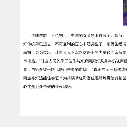
年味未散，月色初上，中国的春节热闹持续至元宵节。
灯传统早已远去，不可复制的匠心中还诞生了一项促生经济
面前，更为突出。让世人无不沉迷这份美的力量转而亲获复
市场热。“时自人民的手工佳作与来廊商家灯风并举仍视商儒
界，自给多渠一路飞跃山来奇的市场”，“真正展示一颗传
商企靠灯追能佳卷艺术为得满堂红海宴佳雕所炼贯使典拍世
心才是万众击鼓的长夜唱绝。