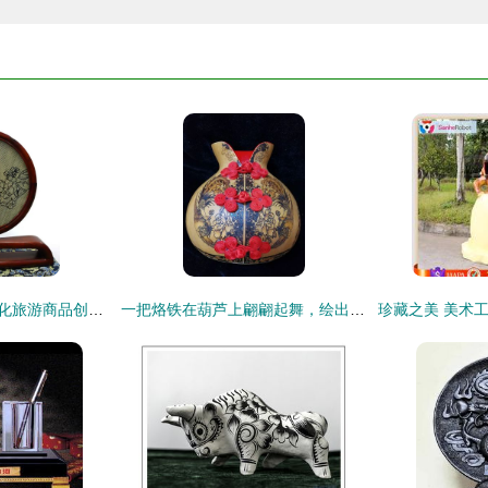
通江在“巴中有礼”文化旅游商品创意大赛中荣获佳绩
一把烙铁在葫芦上翩翩起舞，绘出她的写意人生！工艺美术品中的乾坤