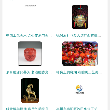
中国工艺美术 匠心传承与美学结晶
德保麦秆花篮入选广西首批传统工艺振兴目录 田野间的艺术之花
岁月雕琢的芬芳 老漆雕香盒中的匠心与记忆
针尖上的斑斓 布贴绣工艺美术品的非遗之美与生活应用
纯黄铜羊摆件 客厅气质提升的秘钥与收藏级品质之选
惠州市惠阳区沙田华信工艺制品厂——匠心传承，让工艺美术品焕发时代魅力