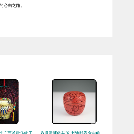
的必由之路。
德保麦秆花篮入选广西首批传统工艺振兴目录 田野间的艺术之花
岁月雕琢的芬芳 老漆雕香盒中的匠心与记忆